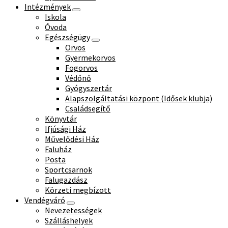
Intézmények
Iskola
Óvoda
Egészségügy
Orvos
Gyermekorvos
Fogorvos
Védőnő
Gyógyszertár
Alapszolgáltatási központ (Idősek klubja)
Családsegítő
Könyvtár
Ifjúsági Ház
Művelődési Ház
Faluház
Posta
Sportcsarnok
Falugazdász
Körzeti megbízott
Vendégváró
Nevezetességek
Szálláshelyek