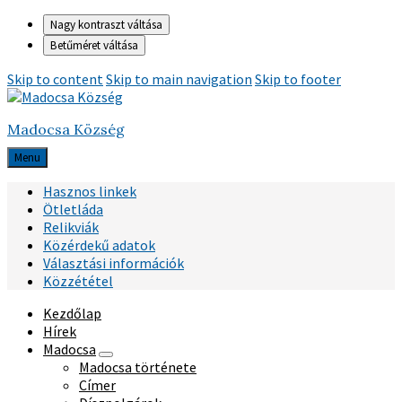
Nagy kontraszt váltása
Betűméret váltása
Skip to content
Skip to main navigation
Skip to footer
Madocsa Község
Menu
Hasznos linkek
Ötletláda
Relikviák
Közérdekű adatok
Választási információk
Közzététel
Kezdőlap
Hírek
Madocsa
Madocsa története
Címer