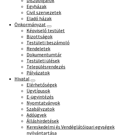
Díszpolgárok
Egyházak
Civil szervezetek
Eladó házak
Önkormányzat
Képviselő testület
Bizottságok
Testületi beszámoló
Rendeletek
Dokumentumtár
Testületi ülések
Településrendezés
Pályázatok
Hivatal
Elérhetőségek
Ügytípusok
E-ügyintézés
Nyomtatványok
Szabályzatok
Adóügyek
Álláshirdetések
Kereskedelmi és Vendéglátóipari egységek
nyilvántartása