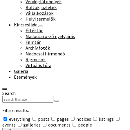
Vendéglátóhelyek
Boltok, üzletek
Vállalkozások
Helyi termelők
Kincsesláda
Értéktár
Madocsai ö-ző nyelvjárás
Filmtár
Archív fotók
Madocsai Hírmondó
Rigmusok
Virtuális túra
Galéria
Események
Search:
Filter results:
everything
posts
pages
notices
listings
events
galleries
documents
people