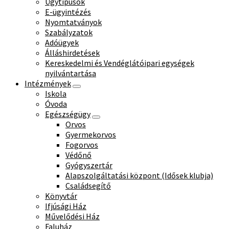
Ügytípusok
E-ügyintézés
Nyomtatványok
Szabályzatok
Adóügyek
Álláshirdetések
Kereskedelmi és Vendéglátóipari egységek
nyilvántartása
Intézmények
Iskola
Óvoda
Egészségügy
Orvos
Gyermekorvos
Fogorvos
Védőnő
Gyógyszertár
Alapszolgáltatási központ (Idősek klubja)
Családsegítő
Könyvtár
Ifjúsági Ház
Művelődési Ház
Faluház