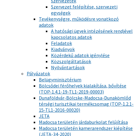
szervezetek
Szervezet felépítése, szervezeti
egységek
Tevékenységre, működésre vonatkozó
adatok
A hatósági ügyek intézésének rendjével
kapcsolatos adatok
Feladatok
Kiadványok
Közérdekű adatok igénylése
Közszolgáltatások
Nyilvántartások
Pályázatok
Belügyminisztérium
Bölcsődei férőhelyek kialakítása, bővítése
(TOP-1.4.1-19-TL1-2019-00003)
Dunaföldvár-Bölcske-Madocsa-Dunakömlőd
térségi turisztikai termékcsomag (TOP-1.2.1-
15-TL1-2016-00020)
JETA
Madocsa területén járdaburkolat felújítása
Madocsa területén kamerarendszer kiépítése
(JETA-34-2020)