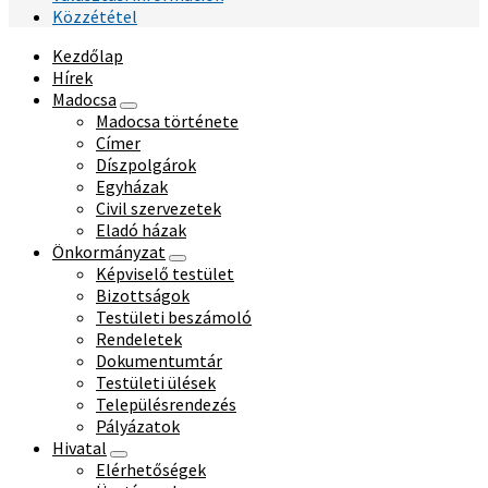
Közzététel
Kezdőlap
Hírek
Madocsa
Madocsa története
Címer
Díszpolgárok
Egyházak
Civil szervezetek
Eladó házak
Önkormányzat
Képviselő testület
Bizottságok
Testületi beszámoló
Rendeletek
Dokumentumtár
Testületi ülések
Településrendezés
Pályázatok
Hivatal
Elérhetőségek