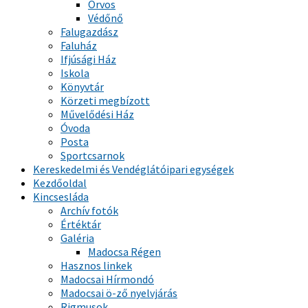
Orvos
Védőnő
Falugazdász
Faluház
Ifjúsági Ház
Iskola
Könyvtár
Körzeti megbízott
Művelődési Ház
Óvoda
Posta
Sportcsarnok
Kereskedelmi és Vendéglátóipari egységek
Kezdőoldal
Kincsesláda
Archív fotók
Értéktár
Galéria
Madocsa Régen
Hasznos linkek
Madocsai Hírmondó
Madocsai ö-ző nyelvjárás
Rigmusok