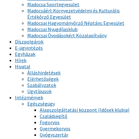
Madocsa Sportegyesület
Madocsáért Környezetvédelmi és Kulturális
Értékőrző Egyesület
Madocsai Hagyományőrző Néptánc Egyesület
Madocsai Nyugdíjasklub
Madocsai Óvodásokért Közalapítvány
Díszpolgárok
E-ügyintézés
Egyházak
Hírek
Hivatal
Álláshirdetések
Elérhetőségek
Szabályzatok
Ügytípusok
Intézmények
Egészségügy
Alapszolgáltatási központ (Idősek klubja)
Családsegítő
Fogorvos
Gyermekorvos
Gyógyszertár