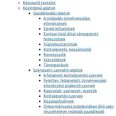
Képviselő testület
Közérdekű adatok
Gazdálkodási adatok
A működés törvényessége,
ellenőrzések
Egyéb kifizetések
Európai Unió által támogatott
fejlesztések
Foglalkoztatottak
Költségvetés, beszámolók
Koncessziók
Szerződések
Támogatások
Szervezeti, személyi adatok
A felügyelt költségvetési szervek
Felettes, felügyeleti, törvényességi
ellenőrzést gyakorló szervek
Kapcsolat, szervezet, vezetők
Költségvetési szervek
Közalapítványok
Önkormányzata tulajdonában álló vagy
részvételével működő gazdálkodó