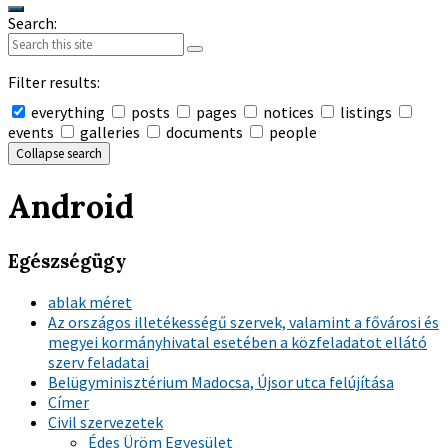
Search:
Filter results:
everything
posts
pages
notices
listings
events
galleries
documents
people
Collapse search
Android
Egészségügy
ablak méret
Az országos illetékességű szervek, valamint a fővárosi és
megyei kormányhivatal esetében a közfeladatot ellátó
szerv feladatai
Belügyminisztérium Madocsa, Újsor utca felújítása
Címer
Civil szervezetek
Édes Üröm Egyesület