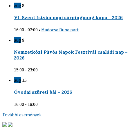
aug
8
VI. Szent István napi sörpingpong kupa – 2026
16:00 - 02:00
•
Madocsa Duna part
aug
9
Nemzetközi Fúvós Napok Fesztivál családi nap –
2026
15:00 - 23:00
aug
15
Óvodai szüreti bál – 2026
16:00 - 18:00
További események