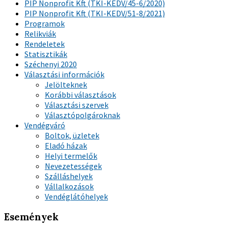
PIP Nonprofit Kft (TKI-KEDV/45-6/2020)
PIP Nonprofit Kft (TKI-KEDV/51-8/2021)
Programok
Relikviák
Rendeletek
Statisztikák
Széchenyi 2020
Választási információk
Jelölteknek
Korábbi választások
Választási szervek
Választópolgároknak
Vendégváró
Boltok, üzletek
Eladó házak
Helyi termelők
Nevezetességek
Szálláshelyek
Vállalkozások
Vendéglátóhelyek
Események