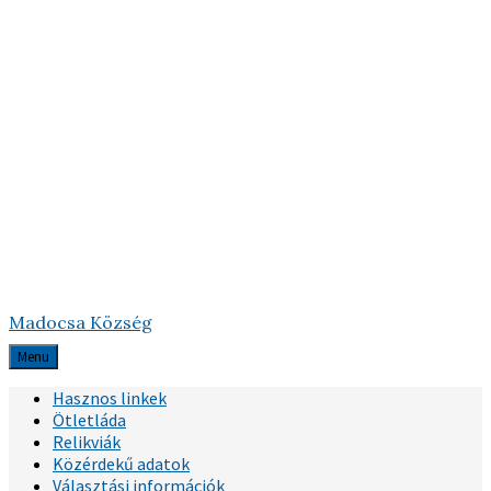
Madocsa Község
Menu
Hasznos linkek
Ötletláda
Relikviák
Közérdekű adatok
Választási információk