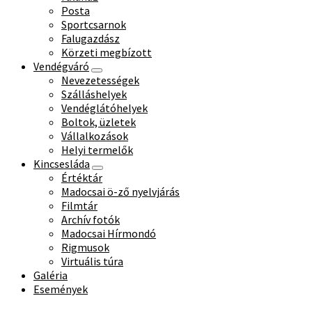
Posta
Sportcsarnok
Falugazdász
Körzeti megbízott
Vendégváró
Nevezetességek
Szálláshelyek
Vendéglátóhelyek
Boltok, üzletek
Vállalkozások
Helyi termelők
Kincsesláda
Értéktár
Madocsai ö-ző nyelvjárás
Filmtár
Archív fotók
Madocsai Hírmondó
Rigmusok
Virtuális túra
Galéria
Események