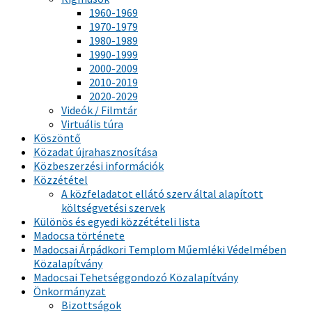
1960-1969
1970-1979
1980-1989
1990-1999
2000-2009
2010-2019
2020-2029
Videók / Filmtár
Virtuális túra
Köszöntő
Közadat újrahasznosítása
Közbeszerzési információk
Közzététel
A közfeladatot ellátó szerv által alapított
költségvetési szervek
Különös és egyedi közzétételi lista
Madocsa története
Madocsai Árpádkori Templom Műemléki Védelmében
Közalapítvány
Madocsai Tehetséggondozó Közalapítvány
Önkormányzat
Bizottságok