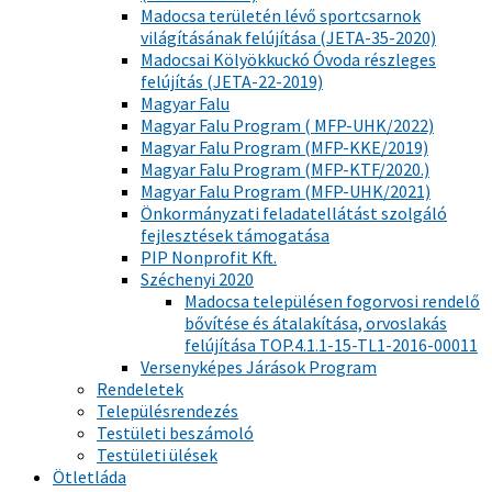
Madocsa területén lévő sportcsarnok
világításának felújítása (JETA-35-2020)
Madocsai Kölyökkuckó Óvoda részleges
felújítás (JETA-22-2019)
Magyar Falu
Magyar Falu Program ( MFP-UHK/2022)
Magyar Falu Program (MFP-KKE/2019)
Magyar Falu Program (MFP-KTF/2020.)
Magyar Falu Program (MFP-UHK/2021)
Önkormányzati feladatellátást szolgáló
fejlesztések támogatása
PIP Nonprofit Kft.
Széchenyi 2020
Madocsa településen fogorvosi rendelő
bővítése és átalakítása, orvoslakás
felújítása TOP.4.1.1-15-TL1-2016-00011
Versenyképes Járások Program
Rendeletek
Településrendezés
Testületi beszámoló
Testületi ülések
Ötletláda