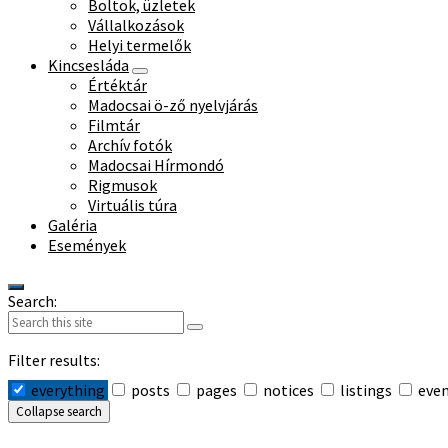
Boltok, üzletek
Vállalkozások
Helyi termelők
Kincsesláda
Értéktár
Madocsai ö-ző nyelvjárás
Filmtár
Archív fotók
Madocsai Hírmondó
Rigmusok
Virtuális túra
Galéria
Események
Search:
Filter results:
everything
posts
pages
notices
listings
eve
Collapse search