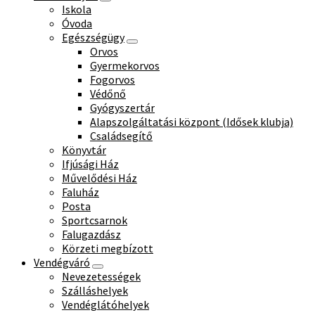
Iskola
Óvoda
Egészségügy
Orvos
Gyermekorvos
Fogorvos
Védőnő
Gyógyszertár
Alapszolgáltatási központ (Idősek klubja)
Családsegítő
Könyvtár
Ifjúsági Ház
Művelődési Ház
Faluház
Posta
Sportcsarnok
Falugazdász
Körzeti megbízott
Vendégváró
Nevezetességek
Szálláshelyek
Vendéglátóhelyek