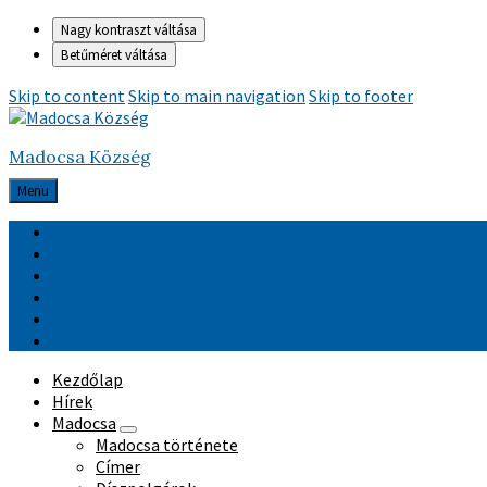
Nagy kontraszt váltása
Betűméret váltása
Skip to content
Skip to main navigation
Skip to footer
Madocsa Község
Menu
Hasznos linkek
Ötletláda
Relikviák
Közérdekű adatok
Választási információk
Közzététel
Kezdőlap
Hírek
Madocsa
Madocsa története
Címer