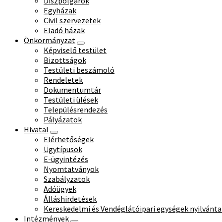
Díszpolgárok
Egyházak
Civil szervezetek
Eladó házak
Önkormányzat
Képviselő testület
Bizottságok
Testületi beszámoló
Rendeletek
Dokumentumtár
Testületi ülések
Településrendezés
Pályázatok
Hivatal
Elérhetőségek
Ügytípusok
E-ügyintézés
Nyomtatványok
Szabályzatok
Adóügyek
Álláshirdetések
Kereskedelmi és Vendéglátóipari egységek nyilvánta
Intézmények