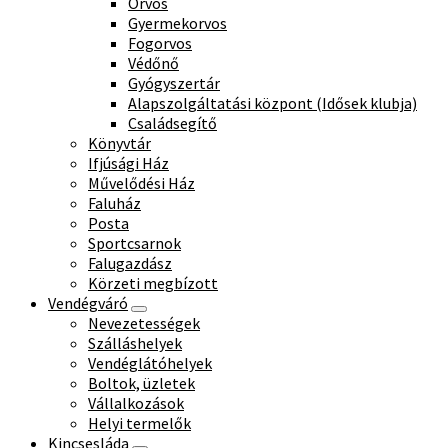
Orvos
Gyermekorvos
Fogorvos
Védőnő
Gyógyszertár
Alapszolgáltatási központ (Idősek klubja)
Családsegítő
Könyvtár
Ifjúsági Ház
Művelődési Ház
Faluház
Posta
Sportcsarnok
Falugazdász
Körzeti megbízott
Vendégváró
Nevezetességek
Szálláshelyek
Vendéglátóhelyek
Boltok, üzletek
Vállalkozások
Helyi termelők
Kincsesláda