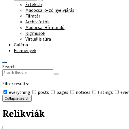
Értéktár
Madocsai ö-ző nyelvjárás
Filmtár
Archív fotók
Madocsai Hírmondó
Rigmusok
Virtuális túra
Galéria
Események
Search:
Filter results:
everything
posts
pages
notices
listings
eve
Collapse search
Relikviák