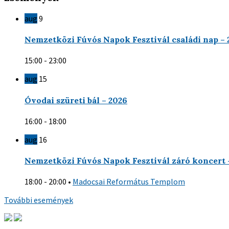
aug
9
Nemzetközi Fúvós Napok Fesztivál családi nap – 
15:00 - 23:00
aug
15
Óvodai szüreti bál – 2026
16:00 - 18:00
aug
16
Nemzetközi Fúvós Napok Fesztivál záró koncert 
18:00 - 20:00
•
Madocsai Református Templom
További események