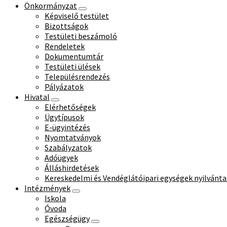
Önkormányzat
Képviselő testület
Bizottságok
Testületi beszámoló
Rendeletek
Dokumentumtár
Testületi ülések
Településrendezés
Pályázatok
Hivatal
Elérhetőségek
Ügytípusok
E-ügyintézés
Nyomtatványok
Szabályzatok
Adóügyek
Álláshirdetések
Kereskedelmi és Vendéglátóipari egységek nyilvánta
Intézmények
Iskola
Óvoda
Egészségügy