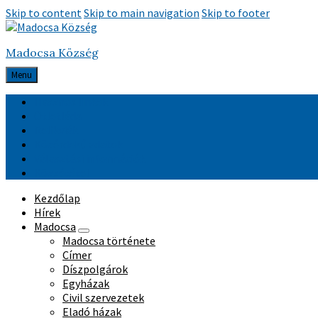
Skip to content
Skip to main navigation
Skip to footer
Madocsa Község
Menu
Hasznos linkek
Ötletláda
Relikviák
Közérdekű adatok
Választási információk
Közzététel
Kezdőlap
Hírek
Madocsa
Madocsa története
Címer
Díszpolgárok
Egyházak
Civil szervezetek
Eladó házak