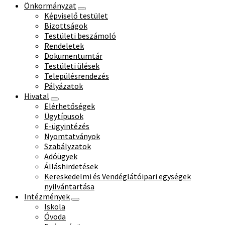
Önkormányzat
Képviselő testület
Bizottságok
Testületi beszámoló
Rendeletek
Dokumentumtár
Testületi ülések
Településrendezés
Pályázatok
Hivatal
Elérhetőségek
Ügytípusok
E-ügyintézés
Nyomtatványok
Szabályzatok
Adóügyek
Álláshirdetések
Kereskedelmi és Vendéglátóipari egységek
nyilvántartása
Intézmények
Iskola
Óvoda