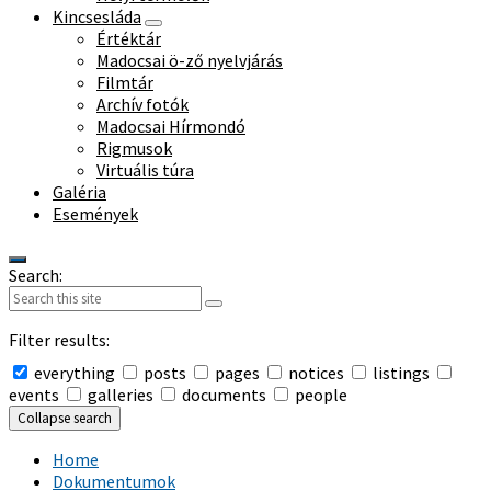
Kincsesláda
Értéktár
Madocsai ö-ző nyelvjárás
Filmtár
Archív fotók
Madocsai Hírmondó
Rigmusok
Virtuális túra
Galéria
Események
Search:
Filter results:
everything
posts
pages
notices
listings
events
galleries
documents
people
Collapse search
Home
Dokumentumok