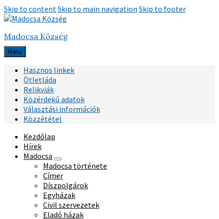
Skip to content
Skip to main navigation
Skip to footer
Madocsa Község
Menu
Hasznos linkek
Ötletláda
Relikviák
Közérdekű adatok
Választási információk
Közzététel
Kezdőlap
Hírek
Madocsa
Madocsa története
Címer
Díszpolgárok
Egyházak
Civil szervezetek
Eladó házak