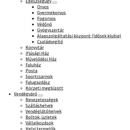
Egészségügy
Orvos
Gyermekorvos
Fogorvos
Védőnő
Gyógyszertár
Alapszolgáltatási központ (Idősek klubja)
Családsegítő
Könyvtár
Ifjúsági Ház
Művelődési Ház
Faluház
Posta
Sportcsarnok
Falugazdász
Körzeti megbízott
Vendégváró
Nevezetességek
Szálláshelyek
Vendéglátóhelyek
Boltok, üzletek
Vállalkozások
Helyi termelők