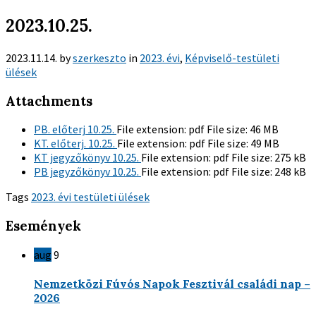
2023.10.25.
2023.11.14.
by
szerkeszto
in
2023. évi
,
Képviselő-testületi
ülések
Attachments
PB. előterj 10.25.
File extension:
pdf
File size:
46 MB
KT. előterj. 10.25.
File extension:
pdf
File size:
49 MB
KT jegyzőkönyv 10.25.
File extension:
pdf
File size:
275 kB
PB jegyzőkönyv 10.25.
File extension:
pdf
File size:
248 kB
Tags
2023. évi testületi ülések
Események
aug
9
Nemzetközi Fúvós Napok Fesztivál családi nap –
2026