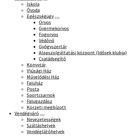
Iskola
Óvoda
Egészségügy
Orvos
Gyermekorvos
Fogorvos
Védőnő
Gyógyszertár
Alapszolgáltatási központ (Idősek klubja)
Családsegítő
Könyvtár
Ifjúsági Ház
Művelődési Ház
Faluház
Posta
Sportcsarnok
Falugazdász
Körzeti megbízott
Vendégváró
Nevezetességek
Szálláshelyek
Vendéglátóhelyek