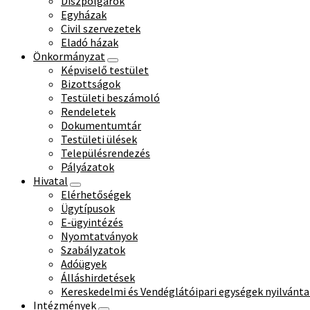
Díszpolgárok
Egyházak
Civil szervezetek
Eladó házak
Önkormányzat
Képviselő testület
Bizottságok
Testületi beszámoló
Rendeletek
Dokumentumtár
Testületi ülések
Településrendezés
Pályázatok
Hivatal
Elérhetőségek
Ügytípusok
E-ügyintézés
Nyomtatványok
Szabályzatok
Adóügyek
Álláshirdetések
Kereskedelmi és Vendéglátóipari egységek nyilvánta
Intézmények