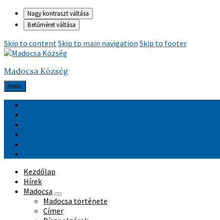
Nagy kontraszt váltása
Betűméret váltása
Skip to content
Skip to main navigation
Skip to footer
Madocsa Község
Menu
Hasznos linkek
Ötletláda
Relikviák
Közérdekű adatok
Választási információk
Közzététel
Kezdőlap
Hírek
Madocsa
Madocsa története
Címer