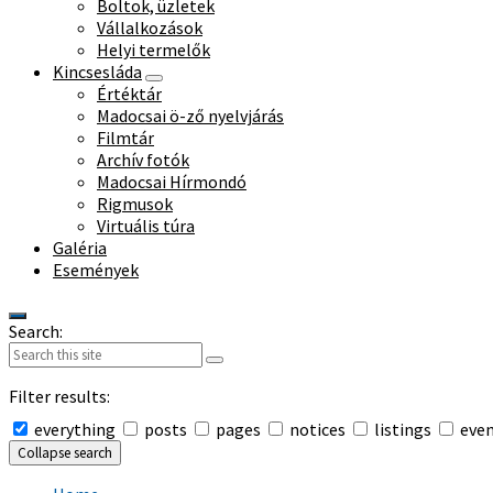
Boltok, üzletek
Vállalkozások
Helyi termelők
Kincsesláda
Értéktár
Madocsai ö-ző nyelvjárás
Filmtár
Archív fotók
Madocsai Hírmondó
Rigmusok
Virtuális túra
Galéria
Események
Search:
Filter results:
everything
posts
pages
notices
listings
eve
Collapse search