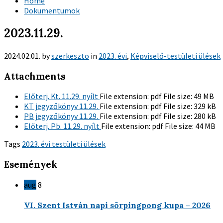
Home
Dokumentumok
2023.11.29.
2024.02.01.
by
szerkeszto
in
2023. évi
,
Képviselő-testületi ülések
Attachments
Előterj. Kt. 11.29. nyílt
File extension:
pdf
File size:
49 MB
KT jegyzőkönyv 11.29.
File extension:
pdf
File size:
329 kB
PB jegyzőkönyv 11.29.
File extension:
pdf
File size:
280 kB
Előterj. Pb. 11.29. nyílt
File extension:
pdf
File size:
44 MB
Tags
2023. évi testületi ülések
Események
aug
8
VI. Szent István napi sörpingpong kupa – 2026