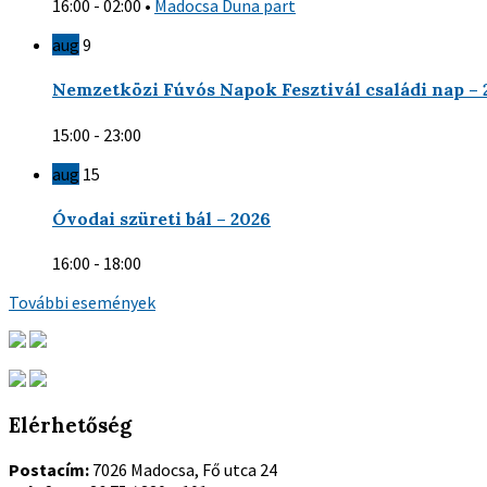
16:00 - 02:00
•
Madocsa Duna part
aug
9
Nemzetközi Fúvós Napok Fesztivál családi nap – 
15:00 - 23:00
aug
15
Óvodai szüreti bál – 2026
16:00 - 18:00
További események
Elérhetőség
Postacím:
7026 Madocsa, Fő utca 24