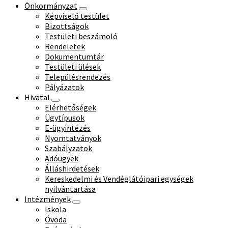
Önkormányzat
Képviselő testület
Bizottságok
Testületi beszámoló
Rendeletek
Dokumentumtár
Testületi ülések
Településrendezés
Pályázatok
Hivatal
Elérhetőségek
Ügytípusok
E-ügyintézés
Nyomtatványok
Szabályzatok
Adóügyek
Álláshirdetések
Kereskedelmi és Vendéglátóipari egységek
nyilvántartása
Intézmények
Iskola
Óvoda