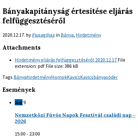
Bányakapitányság értesítése eljárás
felfüggesztéséről
2020.12.17.
by
ifjusagihaz
in
Bánya
,
Hirdetmény
Attachments
Hirdetmény eljárás felfüggesztéséről 2020.12.17
File
extension:
pdf
File size:
386 kB
Tags
Bánya
hirdetmény
Homok
Kavics
Kavicsbánya
sóder
Események
aug
9
Nemzetközi Fúvós Napok Fesztivál családi nap –
2026
15:00 - 23:00