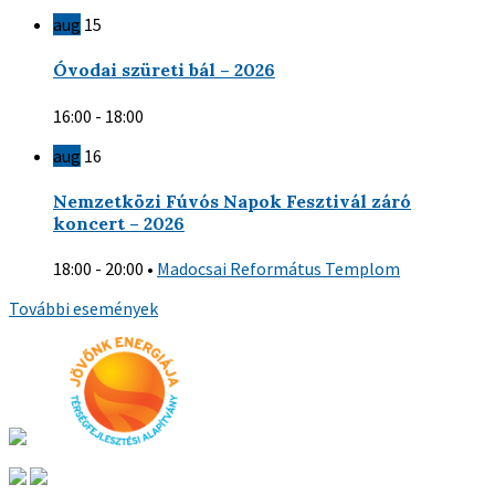
aug
15
Óvodai szüreti bál – 2026
16:00 - 18:00
aug
16
Nemzetközi Fúvós Napok Fesztivál záró
koncert – 2026
18:00 - 20:00
•
Madocsai Református Templom
További események