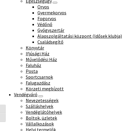
Egészségügy
Orvos
Gyermekorvos
Fogorvos
Védőnő
Gyógyszertár
Alapszolgáltatási központ (Idősek klubja)
Családsegítő
Könyvtár
Ifjúsági Ház
Művelődési Ház
Faluház
Posta
Sportcsarnok
Falugazdász
Körzeti megbízott
Vendégváró
Nevezetességek
Szálláshelyek
Nagy kontraszt váltása
Vendéglátóhelyek
Boltok, üzletek
Betűméret váltása
Vállalkozások
Helyi termelők