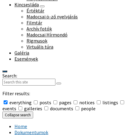
Kincsesláda
Értéktár
Madocsai ö-ző nyelvjárás
Filmtár
Archív fotók
Madocsai Hírmondó
Rigmusok
Virtuális túra
Galéria
Események
Search:
Filter results:
everything
posts
pages
notices
listings
events
galleries
documents
people
Collapse search
Home
Dokumentumok