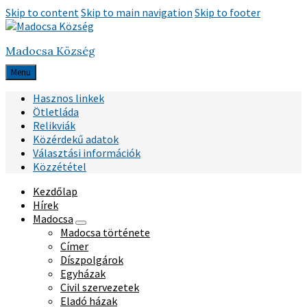
Skip to content
Skip to main navigation
Skip to footer
Madocsa Község
Menu
Hasznos linkek
Ötletláda
Relikviák
Közérdekű adatok
Választási információk
Közzététel
Kezdőlap
Hírek
Madocsa
Madocsa története
Címer
Díszpolgárok
Egyházak
Civil szervezetek
Eladó házak