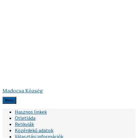
Madocsa Község
Menu
Hasznos linkek
Ötletláda
Relikviák
Közérdekű adatok
Választási információk