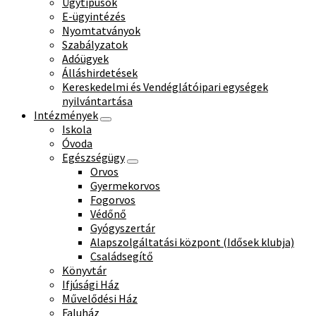
Ügytípusok
E-ügyintézés
Nyomtatványok
Szabályzatok
Adóügyek
Álláshirdetések
Kereskedelmi és Vendéglátóipari egységek
nyilvántartása
Intézmények
Iskola
Óvoda
Egészségügy
Orvos
Gyermekorvos
Fogorvos
Védőnő
Gyógyszertár
Alapszolgáltatási központ (Idősek klubja)
Családsegítő
Könyvtár
Ifjúsági Ház
Művelődési Ház
Faluház