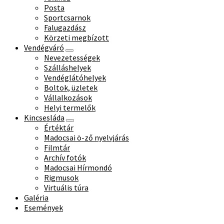
Posta
Sportcsarnok
Falugazdász
Körzeti megbízott
Vendégváró
Nevezetességek
Szálláshelyek
Vendéglátóhelyek
Boltok, üzletek
Vállalkozások
Helyi termelők
Kincsesláda
Értéktár
Madocsai ö-ző nyelvjárás
Filmtár
Archív fotók
Madocsai Hírmondó
Rigmusok
Virtuális túra
Galéria
Események