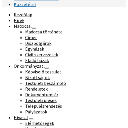
Közzététel
Kezdőlap
Hírek
Madocsa
Madocsa története
Címer
Díszpolgárok
Egyházak
Civil szervezetek
Eladó házak
Önkormányzat
Képviselő testület
Bizottságok
Testületi beszámoló
Rendeletek
Dokumentumtár
Testületi ülések
Településrendezés
Pályázatok
Hivatal
Elérhetőségek