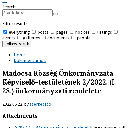
Search:
Filter results:
everything
posts
pages
notices
listings
events
galleries
documents
people
Collapse search
Home
Dokumentumok
Madocsa Község Önkormányzata
Képviselő-testületének 2/2022. (I.
28.) önkormányzati rendelete
2022.06.22.
by
szerkeszto
Attachments
2-2022. (I. 28.) önkormányzati rendelet
File extension:
pdf