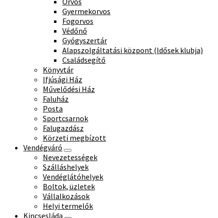
Orvos
Gyermekorvos
Fogorvos
Védőnő
Gyógyszertár
Alapszolgáltatási központ (Idősek klubja)
Családsegítő
Könyvtár
Ifjúsági Ház
Művelődési Ház
Faluház
Posta
Sportcsarnok
Falugazdász
Körzeti megbízott
Vendégváró
Nevezetességek
Szálláshelyek
Vendéglátóhelyek
Boltok, üzletek
Vállalkozások
Helyi termelők
Kincsesláda