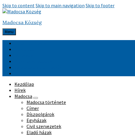
Skip to content
Skip to main navigation
Skip to footer
Madocsa Község
Menu
Hasznos linkek
Ötletláda
Relikviák
Közérdekű adatok
Választási információk
Közzététel
Kezdőlap
Hírek
Madocsa
Madocsa története
Címer
Díszpolgárok
Egyházak
Civil szervezetek
Eladó házak