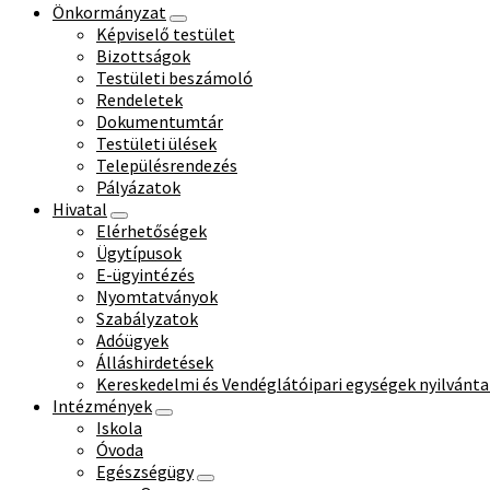
Önkormányzat
Képviselő testület
Bizottságok
Testületi beszámoló
Rendeletek
Dokumentumtár
Testületi ülések
Településrendezés
Pályázatok
Hivatal
Elérhetőségek
Ügytípusok
E-ügyintézés
Nyomtatványok
Szabályzatok
Adóügyek
Álláshirdetések
Kereskedelmi és Vendéglátóipari egységek nyilvánta
Intézmények
Iskola
Óvoda
Egészségügy