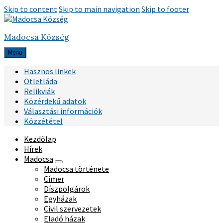
Skip to content
Skip to main navigation
Skip to footer
Madocsa Község
Menu
Hasznos linkek
Ötletláda
Relikviák
Közérdekű adatok
Választási információk
Közzététel
Kezdőlap
Hírek
Madocsa
Madocsa története
Címer
Díszpolgárok
Egyházak
Civil szervezetek
Eladó házak