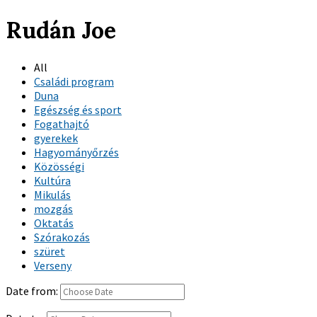
Rudán Joe
All
Családi program
Duna
Egészség és sport
Fogathajtó
gyerekek
Hagyományőrzés
Közösségi
Kultúra
Mikulás
mozgás
Oktatás
Szórakozás
szüret
Verseny
Date from: