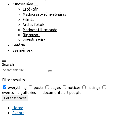
Kincsesláda
Értéktár
Madocsai ö-ző nyelvjárás
Filmtár
Archív fotók
Madocsai Hírmondó
Rigmusok
Virtuális túra
Galéria
Események
Search:
Filter results:
everything
posts
pages
notices
listings
events
galleries
documents
people
Collapse search
Home
Events