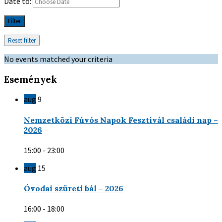
Date to:
Filter
Reset filter
No events matched your criteria
Események
aug
9
Nemzetközi Fúvós Napok Fesztivál családi nap –
2026
15:00 - 23:00
aug
15
Óvodai szüreti bál – 2026
16:00 - 18:00