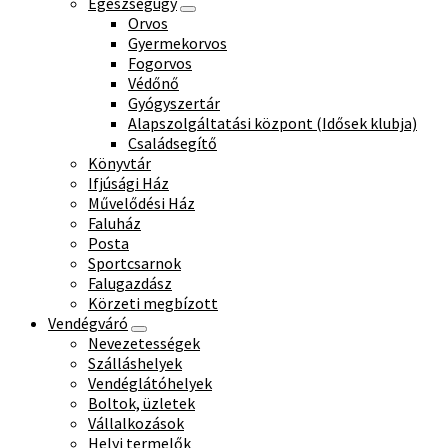
Egészségügy
Orvos
Gyermekorvos
Fogorvos
Védőnő
Gyógyszertár
Alapszolgáltatási központ (Idősek klubja)
Családsegítő
Könyvtár
Ifjúsági Ház
Művelődési Ház
Faluház
Posta
Sportcsarnok
Falugazdász
Körzeti megbízott
Vendégváró
Nevezetességek
Szálláshelyek
Vendéglátóhelyek
Boltok, üzletek
Vállalkozások
Helyi termelők