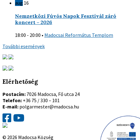
aug
16
Nemzetközi Fúvós Napok Fesztivál záró
koncert – 2026
18:00 - 20:00
•
Madocsai Református Templom
További események
Elérhetőség
Postacím:
7026 Madocsa, Fő utca 24
Telefon:
+36 75 / 330 – 101
E-mail:
polgarmester@madocsa.hu
© 2026 Madocsa Község