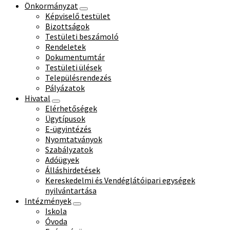
Önkormányzat
Képviselő testület
Bizottságok
Testületi beszámoló
Rendeletek
Dokumentumtár
Testületi ülések
Településrendezés
Pályázatok
Hivatal
Elérhetőségek
Ügytípusok
E-ügyintézés
Nyomtatványok
Szabályzatok
Adóügyek
Álláshirdetések
Kereskedelmi és Vendéglátóipari egységek
nyilvántartása
Intézmények
Iskola
Óvoda