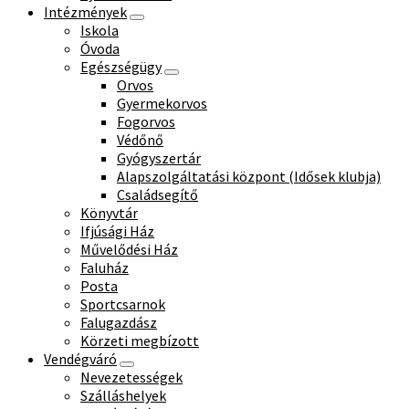
Intézmények
Iskola
Óvoda
Egészségügy
Orvos
Gyermekorvos
Fogorvos
Védőnő
Gyógyszertár
Alapszolgáltatási központ (Idősek klubja)
Családsegítő
Könyvtár
Ifjúsági Ház
Művelődési Ház
Faluház
Posta
Sportcsarnok
Falugazdász
Körzeti megbízott
Vendégváró
Nevezetességek
Szálláshelyek