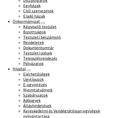
Díszpolgárok
Egyházak
Civil szervezetek
Eladó házak
Önkormányzat
Képviselő testület
Bizottságok
Testületi beszámoló
Rendeletek
Dokumentumtár
Testületi ülések
Településrendezés
Pályázatok
Hivatal
Elérhetőségek
Ügytípusok
E-ügyintézés
Nyomtatványok
Szabályzatok
Adóügyek
Álláshirdetések
Kereskedelmi és Vendéglátóipari egységek
nyilvántartása