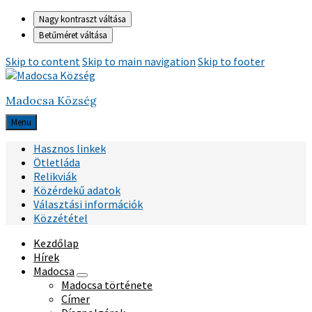
Nagy kontraszt váltása
Betűméret váltása
Skip to content
Skip to main navigation
Skip to footer
Madocsa Község
Menu
Hasznos linkek
Ötletláda
Relikviák
Közérdekű adatok
Választási információk
Közzététel
Kezdőlap
Hírek
Madocsa
Madocsa története
Címer