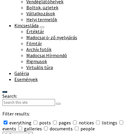
Vendéglátóhelyek
Boltok, üzletek
Vállalkozások
Helyi termelők
Kincsesláda
Értéktár
Madocsai ö-ző nyelvjárás
Filmtár
Archív fotók
Madocsai Hírmondó
Rigmusok
Virtuális túra
Galéria
Események
Search:
Filter results:
everything
posts
pages
notices
listings
events
galleries
documents
people