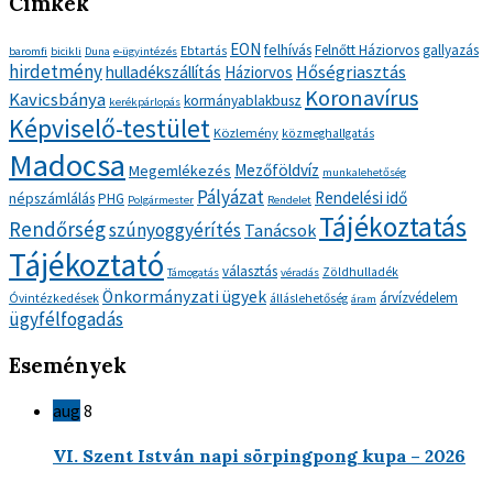
Címkék
EON
felhívás
Felnőtt Háziorvos
gallyazás
Ebtartás
baromfi
bicikli
Duna
e-ügyintézés
hirdetmény
Hőségriasztás
hulladékszállítás
Háziorvos
Koronavírus
Kavicsbánya
kormányablakbusz
kerékpárlopás
Képviselő-testület
Közlemény
közmeghallgatás
Madocsa
Mezőföldvíz
Megemlékezés
munkalehetőség
Pályázat
Rendelési idő
népszámlálás
PHG
Polgármester
Rendelet
Tájékoztatás
Rendőrség
szúnyoggyérítés
Tanácsok
Tájékoztató
választás
Zöldhulladék
Támogatás
véradás
Önkormányzati ügyek
árvízvédelem
Óvintézkedések
álláslehetőség
áram
ügyfélfogadás
Események
aug
8
VI. Szent István napi sörpingpong kupa – 2026