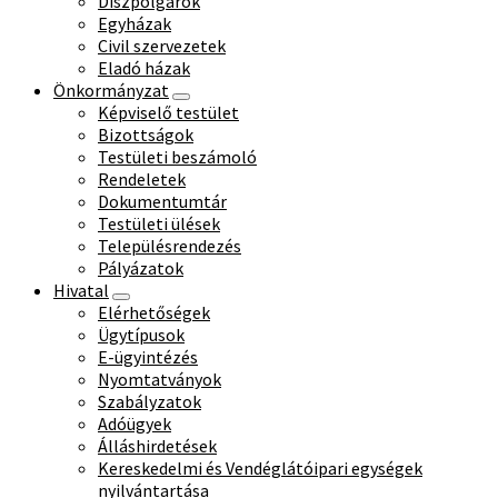
Díszpolgárok
Egyházak
Civil szervezetek
Eladó házak
Önkormányzat
Képviselő testület
Bizottságok
Testületi beszámoló
Rendeletek
Dokumentumtár
Testületi ülések
Településrendezés
Pályázatok
Hivatal
Elérhetőségek
Ügytípusok
E-ügyintézés
Nyomtatványok
Szabályzatok
Adóügyek
Álláshirdetések
Kereskedelmi és Vendéglátóipari egységek
nyilvántartása