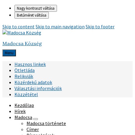
Nagy kontraszt váltása
Betűméret váltása
Skip to content
Skip to main navigation
Skip to footer
Madocsa Község
Menu
Hasznos linkek
Ötletláda
Relikviák
Közérdekű adatok
Választási információk
Közzététel
Kezdőlap
Hírek
Madocsa
Madocsa története
Címer