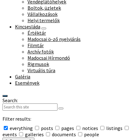
Vendéglátóhelyek
Boltok, üzletek
Vállalkozások
Helyi termelők
Kincsesláda
Értéktár
Madocsai ö-ző nyelvjárás
Filmtár
Archív fotók
Madocsai Hírmondó
Rigmusok
Virtuális túra
Galéria
Események
Search:
Filter results:
everything
posts
pages
notices
listings
events
galleries
documents
people