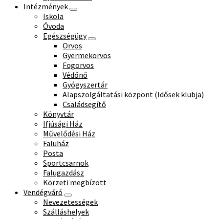
Intézmények
Iskola
Óvoda
Egészségügy
Orvos
Gyermekorvos
Fogorvos
Védőnő
Gyógyszertár
Alapszolgáltatási központ (Idősek klubja)
Családsegítő
Könyvtár
Ifjúsági Ház
Művelődési Ház
Faluház
Posta
Sportcsarnok
Falugazdász
Körzeti megbízott
Vendégváró
Nevezetességek
Szálláshelyek