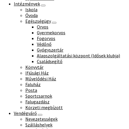
Intézmények
Iskola
Óvoda
Egészségügy
Orvos
Gyermekorvos
Fogorvos
Védőnő
Gyógyszertár
Alapszolgáltatási központ (Idősek klubja)
Családsegítő
Könyvtár
Ifjúsági Ház
Művelődési Ház
Faluház
Posta
Sportcsarnok
Falugazdász
Körzeti megbízott
Vendégváró
Nevezetességek
Szálláshelyek