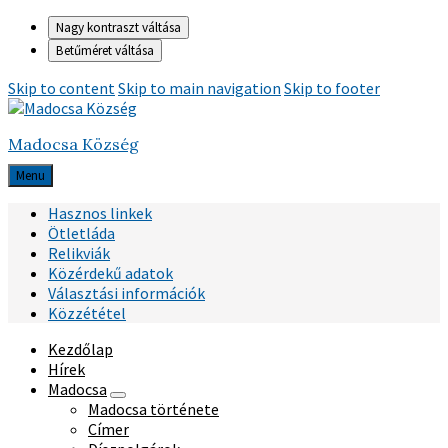
Nagy kontraszt váltása
Betűméret váltása
Skip to content
Skip to main navigation
Skip to footer
Madocsa Község
Menu
Hasznos linkek
Ötletláda
Relikviák
Közérdekű adatok
Választási információk
Közzététel
Kezdőlap
Hírek
Madocsa
Madocsa története
Címer