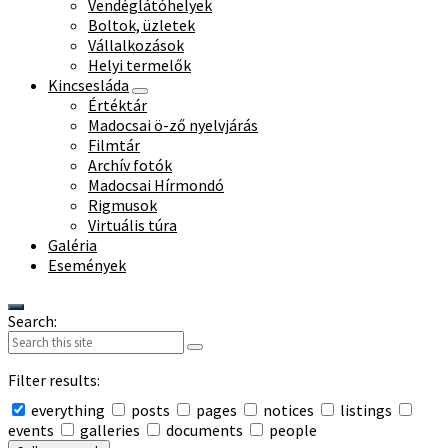
Vendéglátóhelyek
Boltok, üzletek
Vállalkozások
Helyi termelők
Kincsesláda
Értéktár
Madocsai ö-ző nyelvjárás
Filmtár
Archív fotók
Madocsai Hírmondó
Rigmusok
Virtuális túra
Galéria
Események
Search:
Filter results:
everything
posts
pages
notices
listings
events
galleries
documents
people