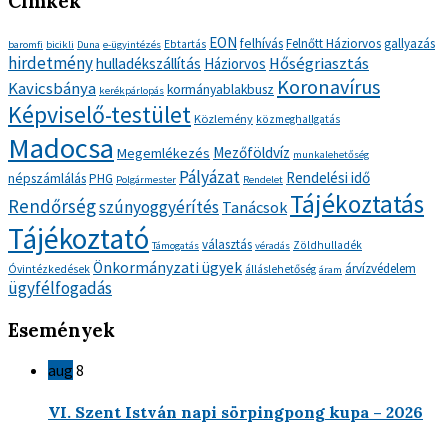
Címkék
EON
felhívás
Felnőtt Háziorvos
gallyazás
Ebtartás
baromfi
bicikli
Duna
e-ügyintézés
hirdetmény
Hőségriasztás
hulladékszállítás
Háziorvos
Koronavírus
Kavicsbánya
kormányablakbusz
kerékpárlopás
Képviselő-testület
Közlemény
közmeghallgatás
Madocsa
Mezőföldvíz
Megemlékezés
munkalehetőség
Pályázat
Rendelési idő
népszámlálás
PHG
Polgármester
Rendelet
Tájékoztatás
Rendőrség
szúnyoggyérítés
Tanácsok
Tájékoztató
választás
Zöldhulladék
Támogatás
véradás
Önkormányzati ügyek
árvízvédelem
Óvintézkedések
álláslehetőség
áram
ügyfélfogadás
Események
aug
8
VI. Szent István napi sörpingpong kupa – 2026