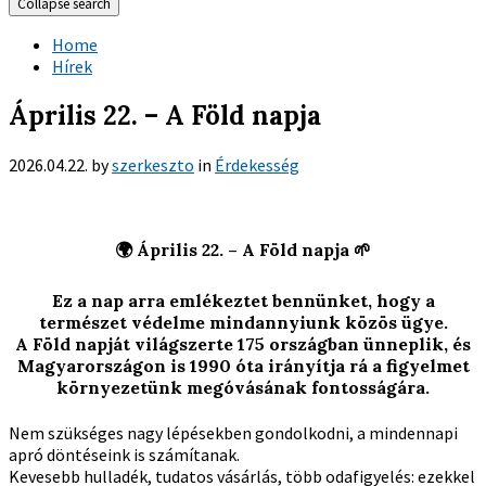
Collapse search
Home
Hírek
Április 22. – A Föld napja
2026.04.22.
by
szerkeszto
in
Érdekesség
🌍
Április 22. – A Föld napja
🌱
Ez a nap arra emlékeztet bennünket, hogy a
természet védelme mindannyiunk közös ügye.
A Föld napját világszerte 175 országban ünneplik, és
Magyarországon is 1990 óta irányítja rá a figyelmet
környezetünk megóvásának fontosságára.
Nem szükséges nagy lépésekben gondolkodni, a mindennapi
apró döntéseink is számítanak.
Kevesebb hulladék, tudatos vásárlás, több odafigyelés: ezekkel