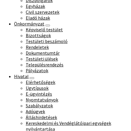
Díszpolgárok
Egyházak
Civil szervezetek
Eladó házak
Önkormányzat
Képviselő testület
Bizottságok
Testületi beszámoló
Rendeletek
Dokumentumtár
Testületi ülések
Településrendezés
Pályázatok
Hivatal
Elérhetőségek
Ügytípusok
E-ügyintézés
Nyomtatványok
Szabályzatok
Adóügyek
Álláshirdetések
Kereskedelmi és Vendéglátóipari egységek
nyilvántartása