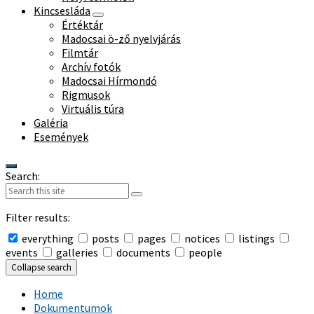
Kincsesláda
Értéktár
Madocsai ö-ző nyelvjárás
Filmtár
Archív fotók
Madocsai Hírmondó
Rigmusok
Virtuális túra
Galéria
Események
Search:
Filter results:
everything
posts
pages
notices
listings
events
galleries
documents
people
Collapse search
Home
Dokumentumok