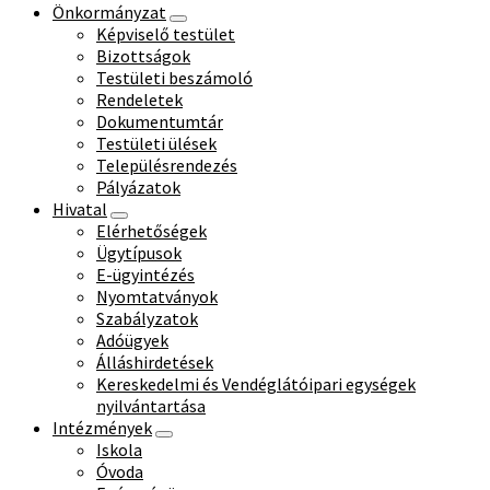
Önkormányzat
Képviselő testület
Bizottságok
Testületi beszámoló
Rendeletek
Dokumentumtár
Testületi ülések
Településrendezés
Pályázatok
Hivatal
Elérhetőségek
Ügytípusok
E-ügyintézés
Nyomtatványok
Szabályzatok
Adóügyek
Álláshirdetések
Kereskedelmi és Vendéglátóipari egységek
nyilvántartása
Intézmények
Iskola
Óvoda