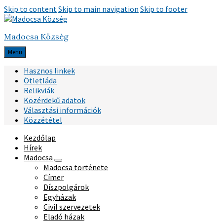
Skip to content
Skip to main navigation
Skip to footer
Madocsa Község
Menu
Hasznos linkek
Ötletláda
Relikviák
Közérdekű adatok
Választási információk
Közzététel
Kezdőlap
Hírek
Madocsa
Madocsa története
Címer
Díszpolgárok
Egyházak
Civil szervezetek
Eladó házak