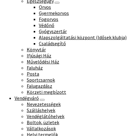
Egészségügy
Orvos
Gyermekorvos
Fogorvos
Védőnő
Gyógyszertár
Alapszolgáltatási központ (Idősek klubja)
Családsegítő
Könyvtár
Ifjúsági Ház
Művelődési Ház
Faluház
Posta
Sportcsarnok
Falugazdász
Körzeti megbízott
Vendégváró
Nevezetességek
Szálláshelyek
Vendéglátóhelyek
Boltok, üzletek
Vállalkozások
Helyi termelők