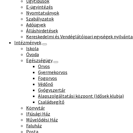
Ügytípusok
E-ügyintézés
Nyomtatványok
Szabályzatok
Adóügyek
Álláshirdetések
Kereskedelmi és Vendéglátóipari egységek nyilvánta
Intézmények
Iskola
Óvoda
Egészségügy
Orvos
Gyermekorvos
Fogorvos
Védőnő
Gyógyszertár
Alapszolgáltatási központ (Idősek klubja)
Családsegítő
Könyvtár
Ifjúsági Ház
Művelődési Ház
Faluház
Posta