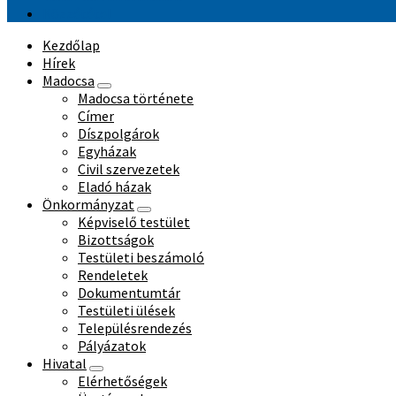
Közzététel
Kezdőlap
Hírek
Madocsa
Madocsa története
Címer
Díszpolgárok
Egyházak
Civil szervezetek
Eladó házak
Önkormányzat
Képviselő testület
Bizottságok
Testületi beszámoló
Rendeletek
Dokumentumtár
Testületi ülések
Településrendezés
Pályázatok
Hivatal
Elérhetőségek