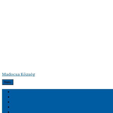
Madocsa Község
Menu
Hasznos linkek
Ötletláda
Relikviák
Közérdekű adatok
Választási információk