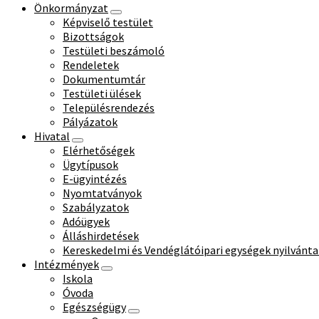
Önkormányzat
Képviselő testület
Bizottságok
Testületi beszámoló
Rendeletek
Dokumentumtár
Testületi ülések
Településrendezés
Pályázatok
Hivatal
Elérhetőségek
Ügytípusok
E-ügyintézés
Nyomtatványok
Szabályzatok
Adóügyek
Álláshirdetések
Kereskedelmi és Vendéglátóipari egységek nyilvánta
Intézmények
Iskola
Óvoda
Egészségügy