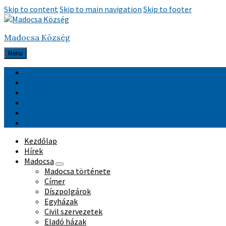
Skip to content
Skip to main navigation
Skip to footer
Madocsa Község
Menu
Hasznos linkek
Ötletláda
Relikviák
Közérdekű adatok
Választási információk
Közzététel
Kezdőlap
Hírek
Madocsa
Madocsa története
Címer
Díszpolgárok
Egyházak
Civil szervezetek
Eladó házak