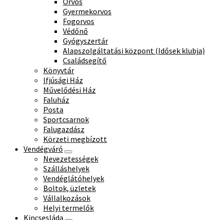
Orvos
Gyermekorvos
Fogorvos
Védőnő
Gyógyszertár
Alapszolgáltatási központ (Idősek klubja)
Családsegítő
Könyvtár
Ifjúsági Ház
Művelődési Ház
Faluház
Posta
Sportcsarnok
Falugazdász
Körzeti megbízott
Vendégváró
Nevezetességek
Szálláshelyek
Vendéglátóhelyek
Boltok, üzletek
Vállalkozások
Helyi termelők
Kincsesláda