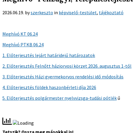
2026.06.19.
by
szerkeszto
in
képviselő-testület
,
tájékoztató
Meghívó KT 06.24
Meghívó PTKB 06.24
1. Előterjesztés lejárt határidejű határozatok
2. Előterjesztés Felnőtt háziorvosi körzet 2026. augusztus 1-től
3. Előterjesztés Házi gyermekorvos rendelési idő módosítás
4. Előterjesztés földek haszonbérleti díja 2026
5. Előterjesztés polgármester nyelvvizsga-tudási pótlék
ű
Tetszik? Ossza meg másokkal is!