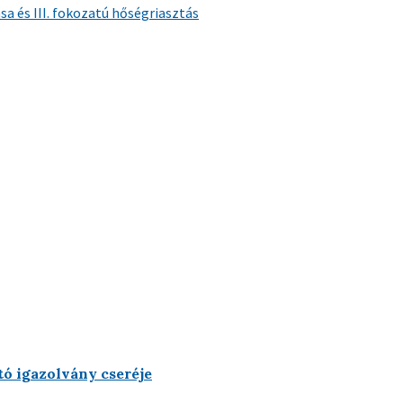
a és III. fokozatú hőségriasztás
ó igazolvány cseréje