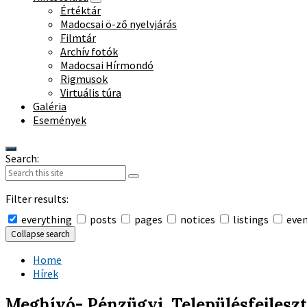
Értéktár
Madocsai ö-ző nyelvjárás
Filmtár
Archív fotók
Madocsai Hírmondó
Rigmusok
Virtuális túra
Galéria
Események
Search:
Filter results:
everything
posts
pages
notices
listings
eve
Collapse search
Home
Hírek
Meghívó- Pénzügyi, Településfejleszt