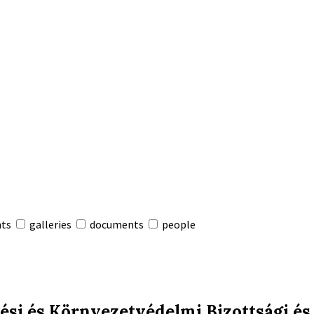
nts
galleries
documents
people
ési és Környezetvédelmi Bizottsági és 