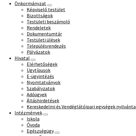
Önkormányzat
Képviselő testület
Bizottságok
Testületi beszámoló
Rendeletek
Dokumentumtár
Testületi ülések
Településrendezés
Pályázatok
Hivatal
Elérhetőségek
Ügytípusok
E-ügyintézés
Nyomtatványok
Szabályzatok
Adóügyek
Álláshirdetések
Kereskedelmi és Vendéglátóipari egységek nyilvánta
Intézmények
Iskola
Óvoda
Egészségügy