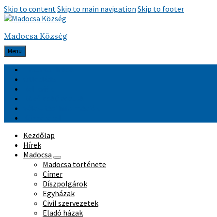
Skip to content
Skip to main navigation
Skip to footer
Madocsa Község
Menu
Hasznos linkek
Ötletláda
Relikviák
Közérdekű adatok
Választási információk
Közzététel
Kezdőlap
Hírek
Madocsa
Madocsa története
Címer
Díszpolgárok
Egyházak
Civil szervezetek
Eladó házak