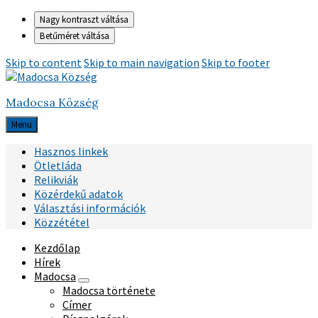
Nagy kontraszt váltása
Betűméret váltása
Skip to content
Skip to main navigation
Skip to footer
Madocsa Község
Menu
Hasznos linkek
Ötletláda
Relikviák
Közérdekű adatok
Választási információk
Közzététel
Kezdőlap
Hírek
Madocsa
Madocsa története
Címer