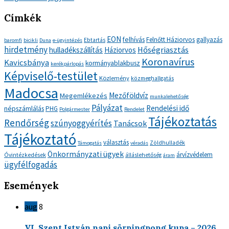
Címkék
EON
felhívás
Felnőtt Háziorvos
gallyazás
Ebtartás
baromfi
bicikli
Duna
e-ügyintézés
hirdetmény
Hőségriasztás
hulladékszállítás
Háziorvos
Koronavírus
Kavicsbánya
kormányablakbusz
kerékpárlopás
Képviselő-testület
Közlemény
közmeghallgatás
Madocsa
Mezőföldvíz
Megemlékezés
munkalehetőség
Pályázat
Rendelési idő
népszámlálás
PHG
Polgármester
Rendelet
Tájékoztatás
Rendőrség
szúnyoggyérítés
Tanácsok
Tájékoztató
választás
Zöldhulladék
Támogatás
véradás
Önkormányzati ügyek
árvízvédelem
Óvintézkedések
álláslehetőség
áram
ügyfélfogadás
Események
aug
8
VI. Szent István napi sörpingpong kupa – 2026