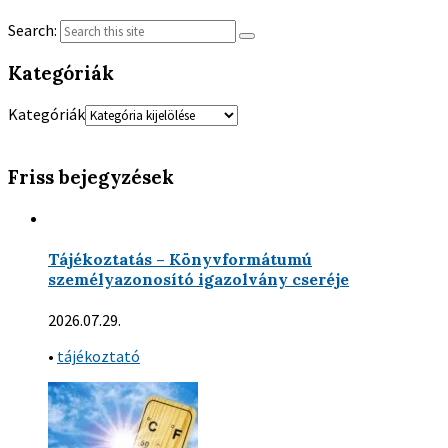
Search:
Kategóriák
Kategóriák
Friss bejegyzések
Tájékoztatás – Könyvformátumú
személyazonosító igazolvány cseréje
2026.07.29.
•
tájékoztató