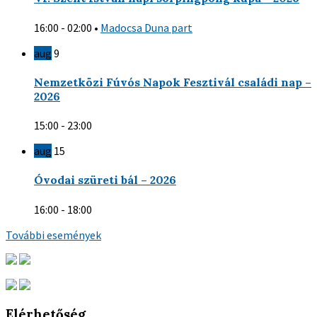
16:00 - 02:00
•
Madocsa Duna part
aug
9
Nemzetközi Fúvós Napok Fesztivál családi nap –
2026
15:00 - 23:00
aug
15
Óvodai szüreti bál – 2026
16:00 - 18:00
További események
Elérhetőség