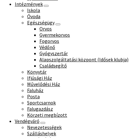
Intézmények
Iskola
Óvoda
Egészségügy
Orvos
Gyermekorvos
Fogorvos
Védőnő
Gyógyszertár
Alapszolgáltatási központ (Idősek klubja)
Családsegítő
Könyvtár
Ifjúsági Ház
Művelődési Ház
Faluház
Posta
Sportcsarnok
Falugazdász
Körzeti megbízott
Vendégváró
Nevezetességek
Szálláshelyek