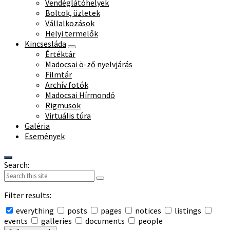
Vendéglátóhelyek
Boltok, üzletek
Vállalkozások
Helyi termelők
Kincsesláda
Értéktár
Madocsai ö-ző nyelvjárás
Filmtár
Archív fotók
Madocsai Hírmondó
Rigmusok
Virtuális túra
Galéria
Események
Search:
Filter results:
everything
posts
pages
notices
listings
events
galleries
documents
people