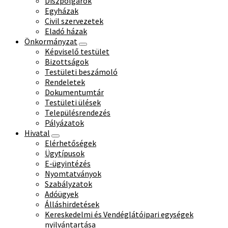
Díszpolgárok
Egyházak
Civil szervezetek
Eladó házak
Önkormányzat
Képviselő testület
Bizottságok
Testületi beszámoló
Rendeletek
Dokumentumtár
Testületi ülések
Településrendezés
Pályázatok
Hivatal
Elérhetőségek
Ügytípusok
E-ügyintézés
Nyomtatványok
Szabályzatok
Adóügyek
Álláshirdetések
Kereskedelmi és Vendéglátóipari egységek
nyilvántartása