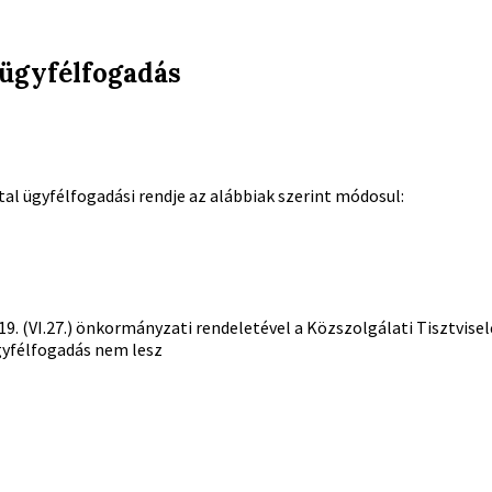
 ügyfélfogadás
al ügyfélfogadási rendje az alábbiak szerint módosul:
(VI.27.) önkormányzati rendeletével a Közszolgálati Tisztviselő
ügyfélfogadás nem lesz