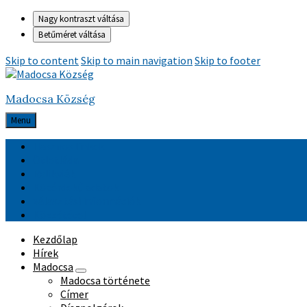
Nagy kontraszt váltása
Betűméret váltása
Skip to content
Skip to main navigation
Skip to footer
Madocsa Község
Menu
Hasznos linkek
Ötletláda
Relikviák
Közérdekű adatok
Választási információk
Közzététel
Kezdőlap
Hírek
Madocsa
Madocsa története
Címer