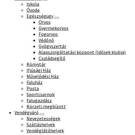
Iskola
Óvoda
Egészségügy
Orvos
Gyermekorvos
Fogorvos
Védőnő
Gyógyszertár
Alapszolgáltatási központ (Idősek klubja)
Családsegítő
Könyvtár
Ifjúsági Ház
Művelődési Ház
Faluház
Posta
Sportcsarnok
Falugazdász
Körzeti megbízott
Vendégváró
Nevezetességek
Szálláshelyek
Vendéglátóhelyek