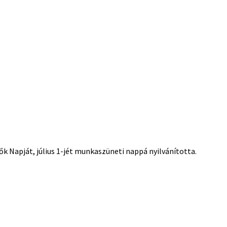
k Napját, július 1-jét munkaszüneti nappá nyilvánította.