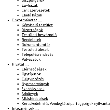
Díszpolgárok
Egyházak
Civil szervezetek
Eladó házak
Önkormányzat
Képviselő testület
Bizottságok
Testületi beszámoló
Rendeletek
Dokumentumtár
Testületi ülések
Településrendezés
Pályázatok
Hivatal
Elérhetőségek
Ügytípusok
E-ügyintézés
Nyomtatványok
Szabályzatok
Adóügyek
Álláshirdetések
Kereskedelmi és Vendéglátóipari egységek nyilvánta
Intézmények