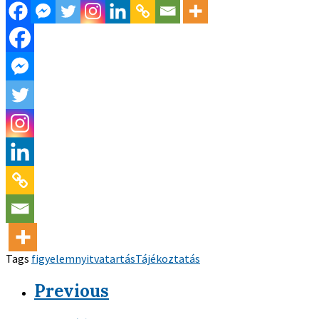
Tags
figyelem
nyitvatartás
Tájékoztatás
Previous