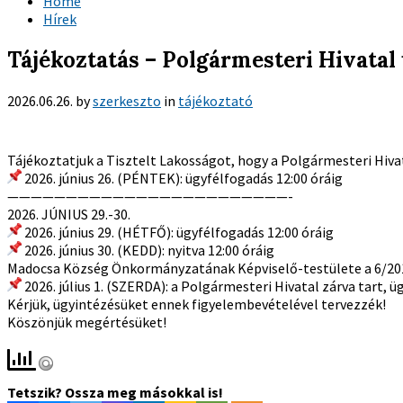
Home
Hírek
Tájékoztatás – Polgármesteri Hivatal
2026.06.26.
by
szerkeszto
in
tájékoztató
Tájékoztatjuk a Tisztelt Lakosságot, hogy a Polgármesteri Hivat
2026. június 26. (PÉNTEK): ügyfélfogadás 12:00 óráig
————————————————————————-
2026. JÚNIUS 29.-30.
2026. június 29. (HÉTFŐ): ügyfélfogadás 12:00 óráig
2026. június 30. (KEDD): nyitva 12:00 óráig
Madocsa Község Önkormányzatának Képviselő-testülete a 6/2019. 
2026. július 1. (SZERDA): a Polgármesteri Hivatal zárva tart, 
Kérjük, ügyintézésüket ennek figyelembevételével tervezzék!
Köszönjük megértésüket!
Tetszik? Ossza meg másokkal is!