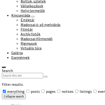
Boltok, üzletek
Vállalkozások
Helyi termelők
Kincsesláda
Értéktár
Madocsai ö-ző nyelvjárás
Filmtár
Archív fotók
Madocsai Hírmondó
Rigmusok
Virtuális túra
Galéria
Események
Search:
Filter results:
everything
posts
pages
notices
listings
eve
Collapse search