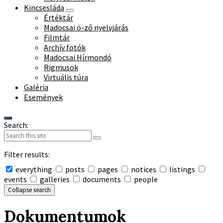
Kincsesláda
Értéktár
Madocsai ö-ző nyelvjárás
Filmtár
Archív fotók
Madocsai Hírmondó
Rigmusok
Virtuális túra
Galéria
Események
Search:
Filter results:
everything
posts
pages
notices
listings
events
galleries
documents
people
Collapse search
Dokumentumok