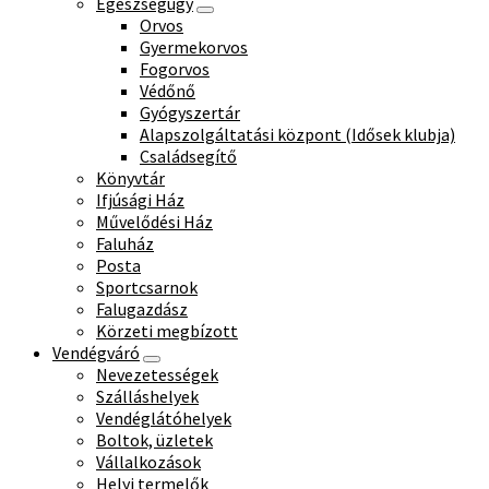
Egészségügy
Orvos
Gyermekorvos
Fogorvos
Védőnő
Gyógyszertár
Alapszolgáltatási központ (Idősek klubja)
Családsegítő
Könyvtár
Ifjúsági Ház
Művelődési Ház
Faluház
Posta
Sportcsarnok
Falugazdász
Körzeti megbízott
Vendégváró
Nevezetességek
Szálláshelyek
Vendéglátóhelyek
Boltok, üzletek
Vállalkozások
Helyi termelők