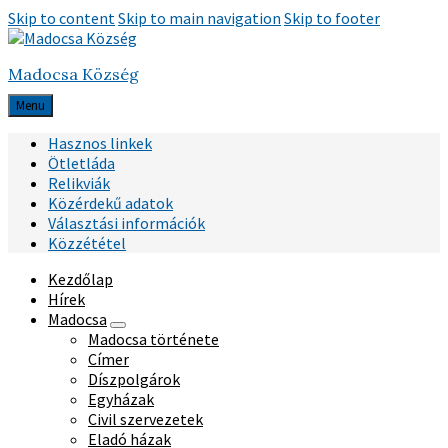
Skip to content
Skip to main navigation
Skip to footer
Madocsa Község
Menu
Hasznos linkek
Ötletláda
Relikviák
Közérdekű adatok
Választási információk
Közzététel
Kezdőlap
Hírek
Madocsa
Madocsa története
Címer
Díszpolgárok
Egyházak
Civil szervezetek
Eladó házak