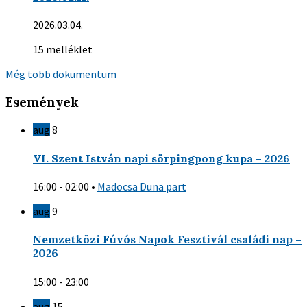
2026.03.04.
15 melléklet
Még több dokumentum
Események
aug
8
VI. Szent István napi sörpingpong kupa – 2026
16:00 - 02:00
•
Madocsa Duna part
aug
9
Nemzetközi Fúvós Napok Fesztivál családi nap –
2026
15:00 - 23:00
aug
15