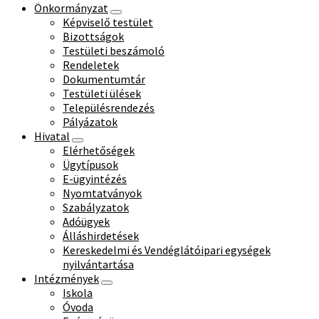
Önkormányzat
Képviselő testület
Bizottságok
Testületi beszámoló
Rendeletek
Dokumentumtár
Testületi ülések
Településrendezés
Pályázatok
Hivatal
Elérhetőségek
Ügytípusok
E-ügyintézés
Nyomtatványok
Szabályzatok
Adóügyek
Álláshirdetések
Kereskedelmi és Vendéglátóipari egységek
nyilvántartása
Intézmények
Iskola
Óvoda