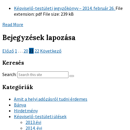
Képviselő-testületi jegyzőkönyv – 2014. február 26.
File
extension:
pdf
File size:
239 kB
Read More
Bejegyzések lapozása
Előző
1
…
20
21
22
Következő
Keresés
Search:
Kategóriák
Amit a helyi adózásról tudni érdemes
Bánya
Hirdetmény
Képviselő-testületi ülések
2013.évi
2014. évi