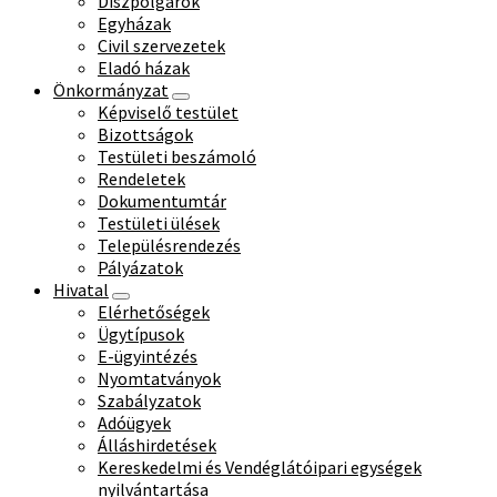
Díszpolgárok
Egyházak
Civil szervezetek
Eladó házak
Önkormányzat
Képviselő testület
Bizottságok
Testületi beszámoló
Rendeletek
Dokumentumtár
Testületi ülések
Településrendezés
Pályázatok
Hivatal
Elérhetőségek
Ügytípusok
E-ügyintézés
Nyomtatványok
Szabályzatok
Adóügyek
Álláshirdetések
Kereskedelmi és Vendéglátóipari egységek
nyilvántartása