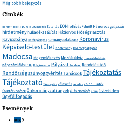
Még több bejegyzés
Címkék
EON
felhívás
Felnőtt Háziorvos
gallyazás
Ebtartás
baromfi
bicikli
Duna
e-ügyintézés
hirdetmény
Hőségriasztás
hulladékszállítás
Háziorvos
Koronavírus
Kavicsbánya
kormányablakbusz
kerékpárlopás
Képviselő-testület
Közlemény
közmeghallgatás
Madocsa
Mezőföldvíz
Megemlékezés
munkalehetőség
Pályázat
Rendelési idő
népszámlálás
PHG
Polgármester
Rendelet
Tájékoztatás
Rendőrség
szúnyoggyérítés
Tanácsok
Tájékoztató
választás
Zöldhulladék
Támogatás
véradás
Önkormányzati ügyek
árvízvédelem
Óvintézkedések
álláslehetőség
áram
ügyfélfogadás
Események
aug
9