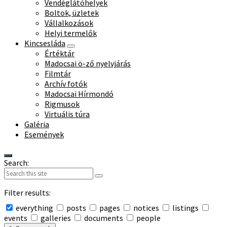
Vendéglátóhelyek
Boltok, üzletek
Vállalkozások
Helyi termelők
Kincsesláda
Értéktár
Madocsai ö-ző nyelvjárás
Filmtár
Archív fotók
Madocsai Hírmondó
Rigmusok
Virtuális túra
Galéria
Események
Search:
Filter results:
everything
posts
pages
notices
listings
events
galleries
documents
people