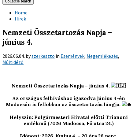
Collapse search
Home
Hírek
Nemzeti Összetartozás Napja –
június 4.
2026.06.04.
by
szerkeszto
in
Események
,
Megemlékezés
,
Múltidéző
Nemzeti Összetartozás Napja – június 4.
Az országos felhíváshoz igazodva június 4-én
Madocsán is fellobban az összetartozás lángja.
Helyszín: Polgármesteri Hivatal előtti Trianoni
emlékmű (7026 Madocsa, Fő utca 24.)
Időpont: 2026. június 4. – 20 óra 26 perc