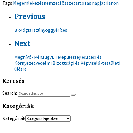
Tags
Megemlékezés
nemzeti összetartozás napja
trianon
Previous
Biológiai szúnyoggyérítés
Next
Meghívó- Pénzügyi, Településfejlesztési és
Környezetvédelmi Bizottsági és Képviselő-testületi
ülésre
Keresés
Search:
Kategóriák
Kategóriák