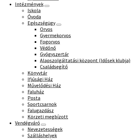
Intézmények
Iskola
Óvoda
Egészségügy
Orvos
Gyermekorvos
Fogorvos
Védőnő
Gyógyszertár
Alapszolgáltatási központ (Idősek klubja)
Családsegítő
Könyvtár
Ifjúsági Ház
Művelődési Ház
Faluház
Posta
Sportcsarnok
Falugazdász
Körzeti megbízott
Vendégváró
Nevezetességek
Szálláshelyek