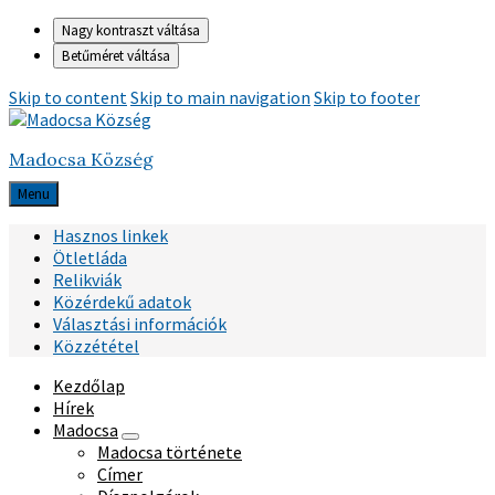
Nagy kontraszt váltása
Betűméret váltása
Skip to content
Skip to main navigation
Skip to footer
Madocsa Község
Menu
Hasznos linkek
Ötletláda
Relikviák
Közérdekű adatok
Választási információk
Közzététel
Kezdőlap
Hírek
Madocsa
Madocsa története
Címer