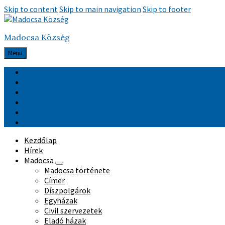
Skip to content
Skip to main navigation
Skip to footer
Madocsa Község
Menu
Hasznos linkek
Ötletláda
Relikviák
Közérdekű adatok
Választási információk
Közzététel
Kezdőlap
Hírek
Madocsa
Madocsa története
Címer
Díszpolgárok
Egyházak
Civil szervezetek
Eladó házak