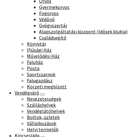
Orvos
Gyermekorvos
Fogorvos
Védőnő
Gyógyszertár
Alapszolgáltatási központ (Idősek klubja)
Családsegítő
Könyvtár
Ifjúsági Ház
Művelődési Ház
Faluház
Posta
Sportcsarnok
Falugazdász
Körzeti megbízott
Vendégváró
Nevezetességek
Szálláshelyek
Vendéglátóhelyek
Boltok, üzletek
Vállalkozások
Helyi termelők
Kincsesláda