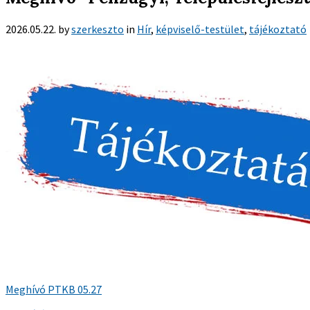
2026.05.22.
by
szerkeszto
in
Hír
,
képviselő-testület
,
tájékoztató
Meghívó PTKB 05.27