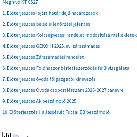
Meghívó KT 0527
1. Előterjesztés lejárt határidejű határozatok
2. Előterjesztés belső ellenőrzési jelentés
3. Előterjesztés Költségvetési rendelet módosítása mellékletek
4. Előterjesztés GEKÖHI 2025. évi zárszámadás
5. Előterjesztés Zárszámadási rendelet
6. Előterjesztés Földhaszonbérleti szerződés felülvizsgálata
7. Előterjesztés óvoda főigazgatói kinevezés
8. Előterjesztés Óvoda csoportlétszám 2026-2027 tanévre
9. Előterjesztés Ak beszámoló 2025
10. Előterjesztés Hallássérült Futsal EB beszámoló