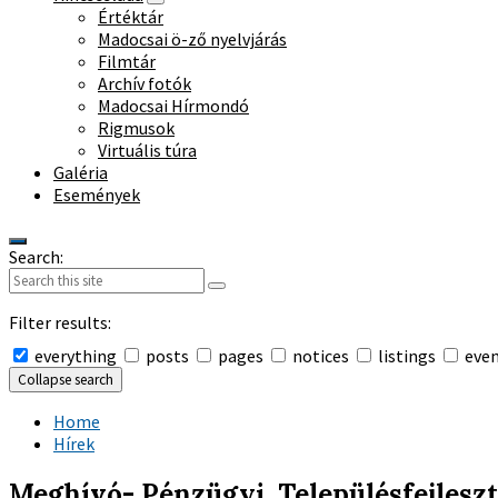
Értéktár
Madocsai ö-ző nyelvjárás
Filmtár
Archív fotók
Madocsai Hírmondó
Rigmusok
Virtuális túra
Galéria
Események
Search:
Filter results:
everything
posts
pages
notices
listings
eve
Collapse search
Home
Hírek
Meghívó- Pénzügyi, Településfejleszt