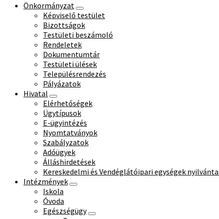
Önkormányzat
Képviselő testület
Bizottságok
Testületi beszámoló
Rendeletek
Dokumentumtár
Testületi ülések
Településrendezés
Pályázatok
Hivatal
Elérhetőségek
Ügytípusok
E-ügyintézés
Nyomtatványok
Szabályzatok
Adóügyek
Álláshirdetések
Kereskedelmi és Vendéglátóipari egységek nyilvánta
Intézmények
Iskola
Óvoda
Egészségügy