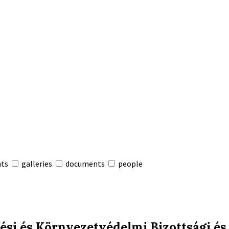
nts
galleries
documents
people
ési és Környezetvédelmi Bizottsági és 