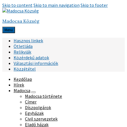
Skip to content
Skip to main navigation
Skip to footer
Madocsa Község
Menu
Hasznos linkek
Ötletláda
Relikviák
Közérdekű adatok
Választási információk
Közzététel
Kezdőlap
Hírek
Madocsa
Madocsa története
Címer
Díszpolgárok
Egyházak
Civil szervezetek
Eladó házak