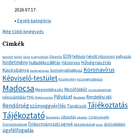
2026.07.17.
•
Egyéb kategória
Még több bejegyzés
Címkék
EON
felhívás
Felnőtt Háziorvos
gallyazás
Ebtartás
baromfi
bicikli
Duna
e-ügyintézés
hirdetmény
Hőségriasztás
hulladékszállítás
Háziorvos
Koronavírus
Kavicsbánya
kormányablakbusz
kerékpárlopás
Képviselő-testület
Közlemény
közmeghallgatás
Madocsa
Mezőföldvíz
Megemlékezés
munkalehetőség
Pályázat
Rendelési idő
népszámlálás
PHG
Polgármester
Rendelet
Tájékoztatás
Rendőrség
szúnyoggyérítés
Tanácsok
Tájékoztató
választás
Zöldhulladék
Támogatás
véradás
Önkormányzati ügyek
árvízvédelem
Óvintézkedések
álláslehetőség
áram
ügyfélfogadás