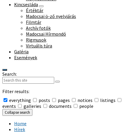
Kincsesláda
Értéktár
Madocsai ö-ző nyelvjárás
Filmtár
Archív fotók
Madocsai Hírmondó
Rigmusok
Virtuális túra
Galéria
Események
Search:
Filter results:
everything
posts
pages
notices
listings
events
galleries
documents
people
Collapse search
Home
Hírek