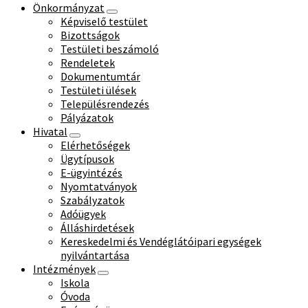
Önkormányzat
Képviselő testület
Bizottságok
Testületi beszámoló
Rendeletek
Dokumentumtár
Testületi ülések
Településrendezés
Pályázatok
Hivatal
Elérhetőségek
Ügytípusok
E-ügyintézés
Nyomtatványok
Szabályzatok
Adóügyek
Álláshirdetések
Kereskedelmi és Vendéglátóipari egységek
nyilvántartása
Intézmények
Iskola
Óvoda