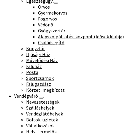
Egészségügy
Orvos
Gyermekorvos
Fogorvos
Védőnő
Gyógyszertár
Alapszolgáltatási központ (Idősek klubja)
Családsegítő
Könyvtár
Ifjúsági Ház
Művelődési Ház
Faluház
Posta
Sportcsarnok
Falugazdász
Körzeti megbízott
Vendégváró
Nevezetességek
Szálláshelyek
Vendéglátóhelyek
Boltok, üzletek
Vállalkozások
Helyi termelők